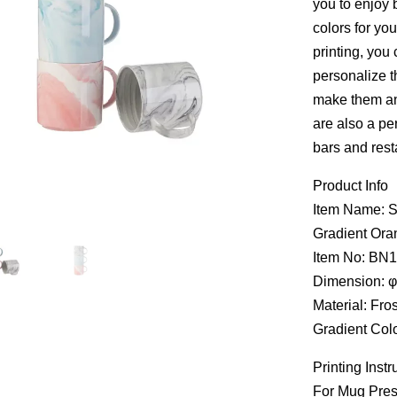
you to enjoy 
colors for yo
printing, you 
personalize t
make them an
are also a pe
bars and rest
Product Info
Item Name: S
Gradient Ora
Item No: BN
Dimension: 
Material: Fro
Gradient Col
Printing Instr
For Mug Pre