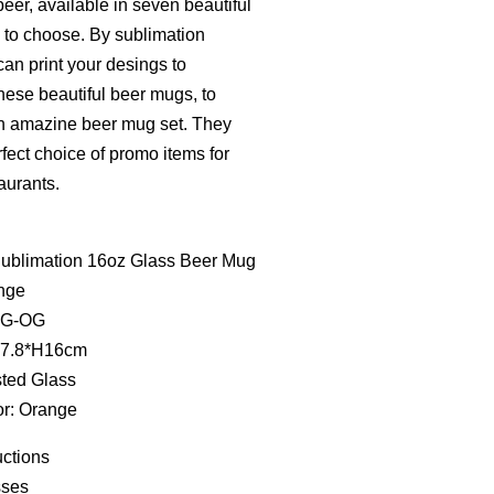
beer, available in seven beautiful
u to choose. By sublimation
can print your desings to
hese beautiful beer mugs, to
 amazine beer mug set. They
rfect choice of promo items for
aurants.
ublimation 16oz Glass Beer Mug
nge
1G-OG
φ7.8*H16cm
sted Glass
or: Orange
uctions
sses