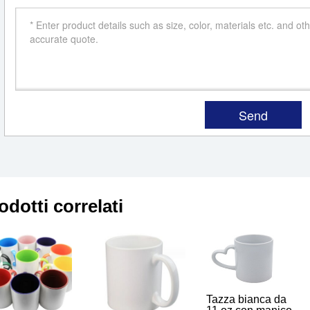
odotti correlati
Tazza bianca da