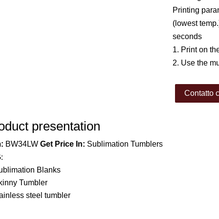
Printing para
(lowest temp.
seconds
1. Print on t
2. Use the m
Contatto 
oduct presentation
:
BW34LW
Get Price
In:
Sublimation Tumblers
:
ublimation Blanks
kinny Tumbler
ainless steel tumbler