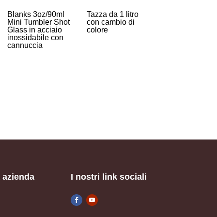
Blanks 3oz/90ml
Tazza da 1 litro
Mini Tumbler Shot
con cambio di
Glass in acciaio
colore
inossidabile con
cannuccia
 azienda
I nostri link sociali