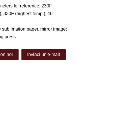
meters for reference: 230F
), 330F (highest temp.), 40
he sublimation paper, mirror image;
ug press.
con noi
Inviaci un'e-mail