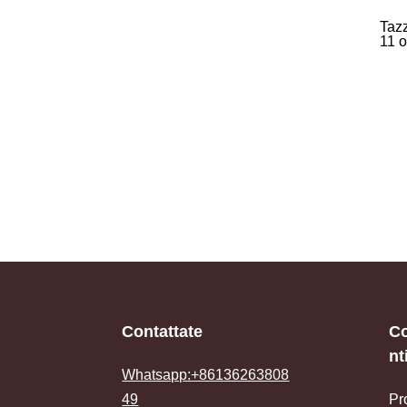
Tazz
11 
Contattate
C
nt
Whatsapp:+86136263808
49
Pr