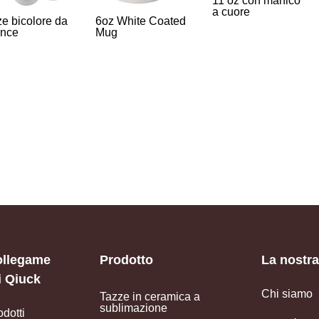
11 oz con manico
a cuore
e bicolore da
6oz White Coated
once
Mug
ollegame
Prodotto
La nostra
i Qiuck
Chi siamo
Tazze in ceramica a
sublimazione
odotti