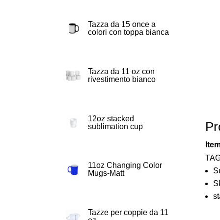
Tazza da 15 once a
colori con toppa bianca
Tazza da 11 oz con
rivestimento bianco
12oz stacked
Pr
sublimation cup
Item
TAG
11oz Changing Color
S
Mugs-Matt
S
st
Tazze per coppie da 11